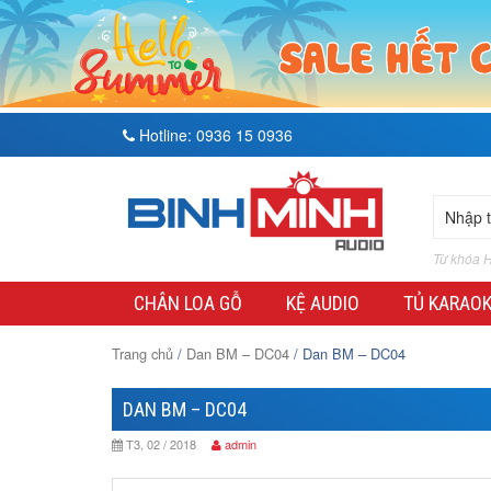
Hotline:
0936 15 0936
Từ khóa H
CHÂN LOA GỖ
KỆ AUDIO
TỦ KARAO
Trang chủ
/
Dan BM – DC04
/ Dan BM – DC04
DAN BM – DC04
T3, 02 / 2018
admin