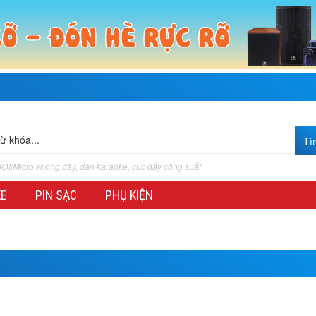
OT:Micro không dây, dàn karaoke, cục đẩy công suất
KE
PIN SẠC
PHỤ KIỆN