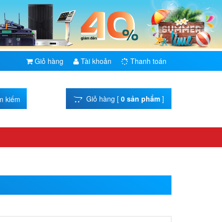
Giỏ hàng
Tài khoản
Thanh toán
Giỏ hàng [
0 sản phẩm
]