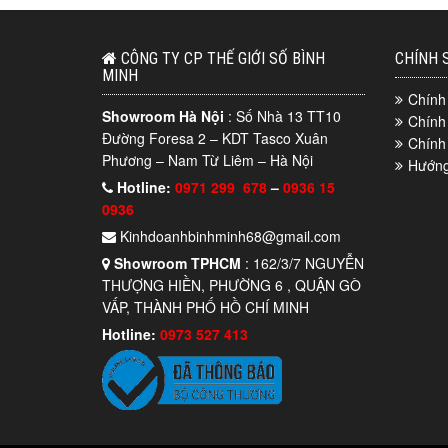
CÔNG TY CP THẾ GIỚI SỐ BÌNH
CHÍNH 
MINH
Chính
Showroom Hà Nội
: Số Nhà 13 TT10
Chính
Đường Foresa 2 – KDT Tasco Xuân
Chính
Phương – Nam Từ Liêm – Hà Nội
Hướng
Hotline:
0971 299 678
–
0936 15
0936
Kinhdoanhbinhminh68@gmail.com
Showroom TPHCM
: 162/3/7 NGUYỄN
THƯỢNG HIỀN, PHƯỜNG 6 , QUẬN GÒ
VẤP, THÀNH PHỐ HỒ CHÍ MINH
Hotline:
0973 527 413