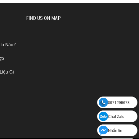
FIND US ON MAP
io Nào?
ợp
Liệu Gì
0971299678
Chat Zalo
Nhắn tin