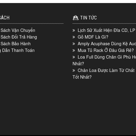
SÁCH
TIN TỨC
 Sách Vận Chuyển
Lịch Sử Xuất Hiện Đĩa CD, LP
 Sách Đổi Trả Hàng
Gỗ MDF Là Gì?
 Sách Bảo Hành
Amply Acuphase Dùng Kệ Aud
 Dẫn Thanh Toán
Mua Tủ Rack Ở Đâu Giá Rẻ?
Loa Full Dùng Chân Gì Phù H
Nhất?
Chân Loa Được Làm Từ Chất 
Tốt Nhất?