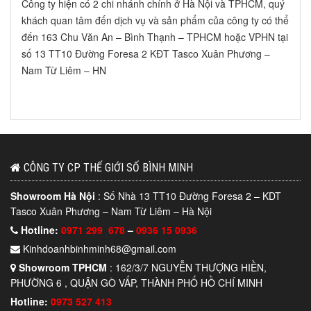
Công ty hiện có 2 chi nhánh chính ở Hà Nội và TPHCM, quý
khách quan tâm đến dịch vụ và sản phẩm của công ty có thể
đến 163 Chu Văn An – Bình Thạnh – TPHCM hoặc VPHN tại
số 13 TT10 Đường Foresa 2 KĐT Tasco Xuân Phương –
Nam Từ Liêm – HN
CÔNG TY CP THẾ GIỚI SỐ BÌNH MINH
Showroom Hà Nội
: Số Nhà 13 TT10 Đường Foresa 2 – KDT
Tasco Xuân Phương – Nam Từ Liêm – Hà Nội
Hotline:
0971 299 678
–
0936 15 0936
Kinhdoanhbinhminh68@gmail.com
Showroom TPHCM
: 162/3/7 NGUYỄN THƯỢNG HIỀN,
PHƯỜNG 6 , QUẬN GÒ VẤP, THÀNH PHỐ HỒ CHÍ MINH
Hotline:
0973 527 413