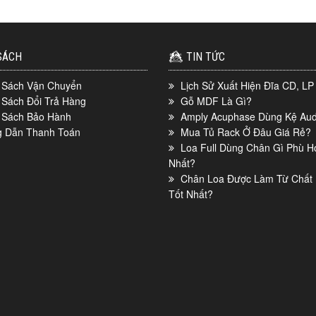
SÁCH
TIN TỨC
 Sách Vận Chuyển
Lịch Sử Xuất Hiện Đĩa CD, LP
 Sách Đổi Trả Hàng
Gỗ MDF Là Gì?
 Sách Bảo Hành
Amply Acuphase Dùng Kệ Aud
 Dẫn Thanh Toán
Mua Tủ Rack Ở Đâu Giá Rẻ?
Loa Full Dùng Chân Gì Phù H
Nhất?
Chân Loa Được Làm Từ Chất 
Tốt Nhất?