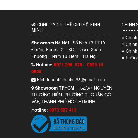
CÔNG TY CP THẾ GIỚI SỐ BÌNH
CHÍNH 
MINH
Chính
Showroom Hà Nội
: Số Nhà 13 TT10
Chính
Đường Foresa 2 – KDT Tasco Xuân
Chính
Phương – Nam Từ Liêm – Hà Nội
Hướng
Hotline:
0971 299 678
–
0936 15
0936
Kinhdoanhbinhminh68@gmail.com
Showroom TPHCM
: 162/3/7 NGUYỄN
THƯỢNG HIỀN, PHƯỜNG 6 , QUẬN GÒ
VẤP, THÀNH PHỐ HỒ CHÍ MINH
Hotline:
0973 527 413