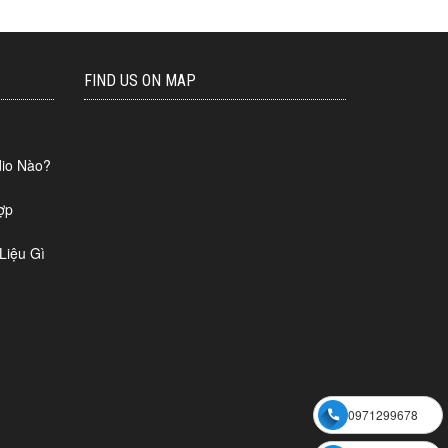
FIND US ON MAP
io Nào?
ợp
Liệu Gì
0971299678