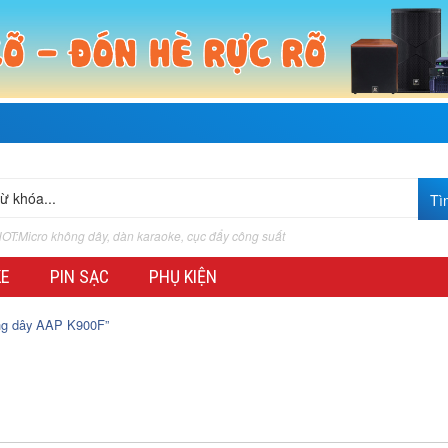
OT:Micro không dây, dàn karaoke, cục đẩy công suất
KE
PIN SẠC
PHỤ KIỆN
ng dây AAP K900F”