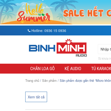
Hotline:
0936 15 0936
Từ khóa H
CHÂN LOA GỖ
KỆ AUDIO
TỦ KARAO
Trang chủ
/
Sản phẩm
/ Sản phẩm được gắn thẻ “Micro khô
Xem tất cả