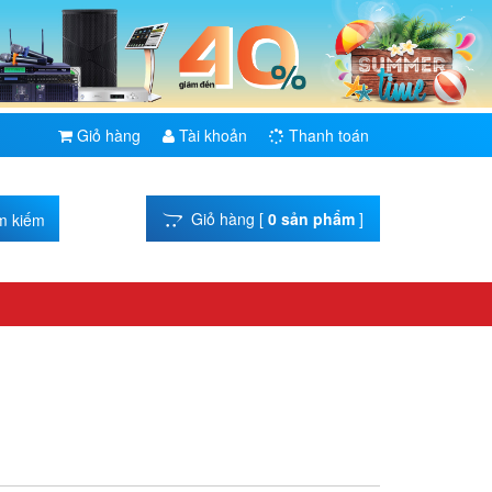
Giỏ hàng
Tài khoản
Thanh toán
Giỏ hàng [
0 sản phẩm
]