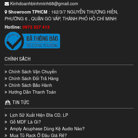
Kinhdoanhbinhminh68@gmail.com
Showroom TPHCM
: 162/3/7 NGUYỄN THƯỢNG HIỀN,
PHƯỜNG 6 , QUẬN GÒ VẤP, THÀNH PHỐ HỒ CHÍ MINH
Hotline:
0973 527 413
CHÍNH SÁCH
Chính Sách Vận Chuyển
Chính Sách Đổi Trả Hàng
Chính Sách Bảo Hành
Hướng Dẫn Thanh Toán
TIN TỨC
Lịch Sử Xuất Hiện Đĩa CD, LP
Gỗ MDF Là Gì?
Amply Acuphase Dùng Kệ Audio Nào?
Mua Tủ Rack Ở Đâu Giá Rẻ?