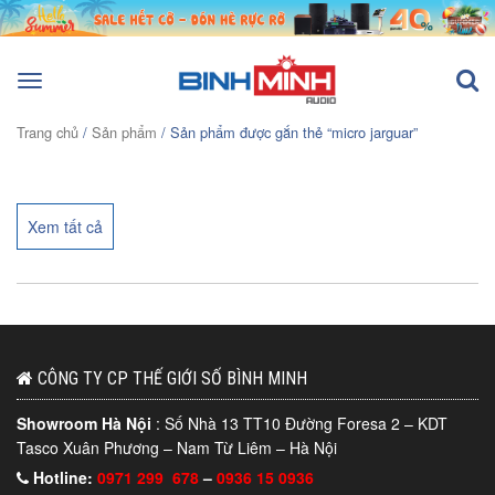
Toggle
navigation
Trang chủ
/
Sản phẩm
/ Sản phẩm được gắn thẻ “micro jarguar”
Xem tất cả
CÔNG TY CP THẾ GIỚI SỐ BÌNH MINH
Showroom Hà Nội
: Số Nhà 13 TT10 Đường Foresa 2 – KDT
Tasco Xuân Phương – Nam Từ Liêm – Hà Nội
Hotline:
0971 299 678
–
0936 15 0936