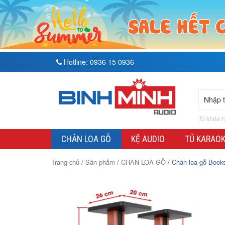
Hotline:
0936 15 0936
Từ khóa H
CHÂN LOA GỖ
KỆ AUDIO
TỦ KARAO
Trang chủ
/
Sản phẩm
/
CHÂN LOA GỖ
/ Chân loa gỗ Books