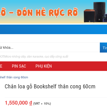
OT:Micro không dây, dàn karaoke, cục đẩy công suất
KE
PIN SẠC
PHỤ KIỆN
helf thân cong 60cm
Chân loa gỗ Bookshelf thân cong 60cm
1,550,000
₫
(VAT + 10%)