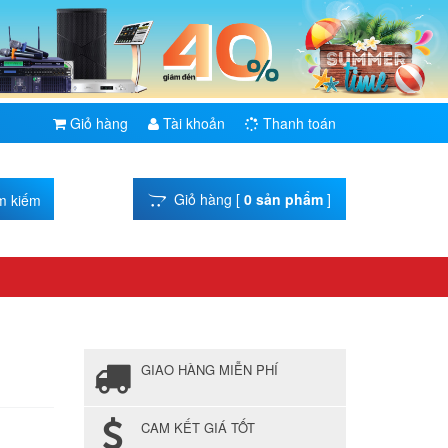
Giỏ hàng
Tài khoản
Thanh toán
Giỏ hàng [
0 sản phẩm
]
GIAO HÀNG MIỄN PHÍ
CAM KẾT GIÁ TỐT