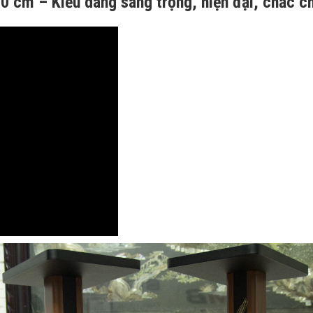
0 cm – Kiểu dáng sang trọng, hiện đại, chắc ch