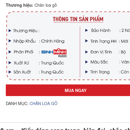
Thương hiệu:
Chân loa gỗ
MUA NGAY
DANH MỤC:
CHÂN LOA GỖ