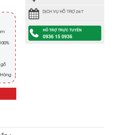
DỊCH VỤ HỖ TRỢ 24/7
HỖ TRỢ TRỰC TUYẾN
0936 15 0936