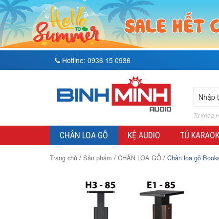
Hotline:
0936 15 0936
Từ khóa H
CHÂN LOA GỖ
KỆ AUDIO
TỦ KARAO
Trang chủ
/
Sản phẩm
/
CHÂN LOA GỖ
/ Chân loa gỗ Book