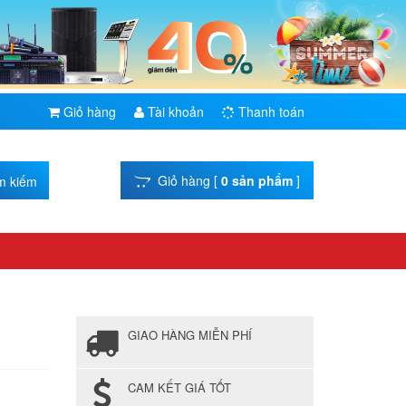
Giỏ hàng
Tài khoản
Thanh toán
Giỏ hàng [
0 sản phẩm
]
GIAO HÀNG MIỄN PHÍ
CAM KẾT GIÁ TỐT