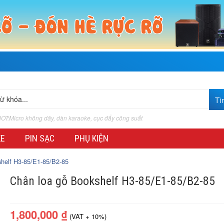
OT:Micro không dây, dàn karaoke, cục đẩy công suất
KE
PIN SẠC
PHỤ KIỆN
shelf H3-85/E1-85/B2-85
Chân loa gỗ Bookshelf H3-85/E1-85/B2-85
1,800,000
₫
(VAT + 10%)