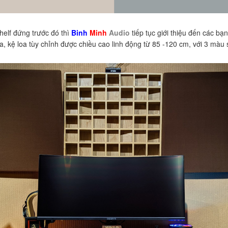
elf đứng trước đó thì
Binh
Minh
Audio
tiếp tục giới thiệu đến các 
, kệ loa tùy chỉnh được chiều cao linh động từ 85 -120 cm, với 3 màu