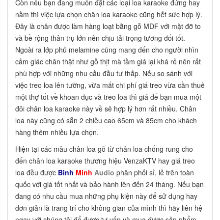
Còn nếu bạn đang muốn đặt các loại loa karaoke đứng hay
nằm thì việc lựa chọn chân loa karaoke cũng hết sức hợp lý.
Đây là chân được làm hàng loạt bằng gỗ MDF với mặt đỡ to
và bề rộng thân trụ lớn nên chịu tải trọng tương đối tốt.
Ngoài ra lớp phủ melamine cũng mang đến cho người nhìn
cảm giác chân thật như gỗ thịt mà tầm giá lại khá rẻ nên rất
phù hợp với những nhu cầu đầu tư thấp. Nếu so sánh với
việc treo loa lên tường, vừa mất chi phí giá treo vừa cần thuê
một thợ tốt về khoan đục và treo loa thì giá để bạn mua một
đôi chân loa karaoke này về sẽ hợp lý hơn rất nhiều. Chân
loa này cũng có sẵn 2 chiều cao 65cm và 85cm cho khách
hàng thêm nhiều lựa chọn.
Hiện tại các mẫu chân loa gỗ từ chân loa chống rung cho
đến chân loa karaoke thương hiệu VenzaKTV hay giá treo
loa đều được
Binh
Minh
Audio
phân phối sỉ, lẻ trên toàn
quốc với giá tốt nhất và bảo hành lên đến 24 tháng. Nếu bạn
đang có nhu cầu mua những phụ kiện này để sử dụng hay
đơn giản là trang trí cho không gian của mình thì hãy liên hệ
ngay với chúng tôi để được tư vấn và mua được sản phẩm