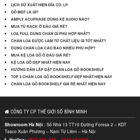
LỊCH SỬ XUẤT HIỆN ĐĨA CD, LP
GỖ MDF LÀ GÌ?
AMPLY ACUPHASE DÙNG KỆ AUDIO NÀO?
MUA TỦ RACK Ở ĐÂU GIÁ RẺ?
LOA FULL DÙNG CHÂN GÌ PHÙ HỢP NHẤT?
CHÂN LOA ĐƯỢC LÀM TỪ CHẤT LIỆU GÌ TỐT NHẤT?
DÙNG CHÂN LOA CAO BAO NHIÊU PHÙ HỢP?
MUA KỆ LOA GỖ Ở ĐÂU GIÁ RẺ?
KỆ LOA GỖ ĐẸP NHẤT HIỆN NAY
HƯỚNG DẪN LẮP ĐẶT CHÂN LOA GỖ BOOKSHELF
TOP 3 CHÂN LOA GỖ BOOKSHELF ĐẸP NHẤT HIỆN NAY
CHÂN LOA GỖ BOOKSHELF GIÁ RẺ NHẤT HIỆN NAY
CÔNG TY CP THẾ GIỚI SỐ BÌNH MINH
Showroom Hà Nội
: Số Nhà 13 TT10 Đường Foresa 2 – KDT
Tasco Xuân Phương – Nam Từ Liêm – Hà Nội
Hotline:
0971 299 678
–
0936 15 0936