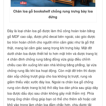
Chân loa gỗ bookshelf chống rung trưng bày loa
đứng
Đây là loại chân loa gỗ được làm thủ công hoàn toàn bằng
gỗ MDF cao cấp, được phủ decal bên ngoài, các góc được
bo tròn hoàn chỉnh cho người nhìn cảm giác như là gỗ thịt
thật, mang lại cảm giác sang trọng khi trưng bày. Mặt đỡ
dưới chân loa được thiết kế to hơn mặt trên và được trang bị
4 chân đinh chống rung bằng đồng vừa giúp điều chỉnh
chiều cao lên xuống khi sàn nhà không bằng phẳng, lại vừa
chống rung lắc khi loa hoạt động. Còn mặt đỡ trên thì được
dán xốp chống trượt giúp cho loa không bị trượt, rung và
giảm thiểu việc xước đáy loa. Ngoài ra chân loa gỗ chống
rung còn được trang bị bộ thít dây loa dán phía sau giúp dây
loa được dấu dọc sau chân không gây mất thẩm mỹ. Phía
trong ống chân rỗng giúp bạn có thể cho thêm sỏi hoặc cát
khô vào trong làm chân loa đầm chắc hơn, chịu được tải