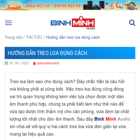
Toggle
navigation
Trang chủ
/
TIN TỨC
/ Hướng dẫn treo loa đúng cách
HƯỚNG DẪN TREO LOA ĐÚNG CÁCH
T6, 08 / 2022
adminbinhminh
Treo loa làm sao cho đúng cách? Đây chắc hẳn là câu hỏi
mà không phải ai cũng biết. Việc treo loa đúng cũng đóng
vai trò quan trọng không kém việc lựa chọn được một dàn
âm thanh phù hợp, chúng ta phải biết làm như thế nào để
vừa tạo được tính thẩm mỹ cho căn phòng, vừa đem lại chất
lượng tốt nhất cho dàn âm thanh. Sau đây
Binh
Minh
Audio
xin chia sẻ với quý vị hai cách treo loa vừa đơn giản lại vừa
mang lại hiệu quả cao.