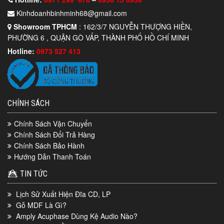
Kinhdoanhbinhminh68@gmail.com
Showroom TPHCM
: 162/3/7 NGUYỄN THƯỢNG HIỀN,
PHƯỜNG 6 , QUẬN GÒ VẤP, THÀNH PHỐ HỒ CHÍ MINH
Hotline:
0973 527 413
CHÍNH SÁCH
Chính Sách Vận Chuyển
Chính Sách Đổi Trả Hàng
Chính Sách Bảo Hành
Hướng Dẫn Thanh Toán
TIN TỨC
Lịch Sử Xuất Hiện Đĩa CD, LP
Gỗ MDF Là Gì?
Amply Acuphase Dùng Kệ Audio Nào?