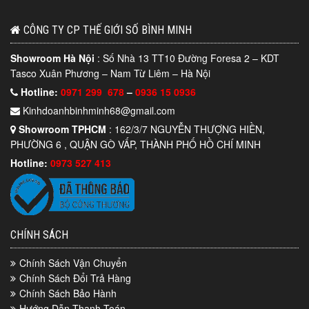
CÔNG TY CP THẾ GIỚI SỐ BÌNH MINH
Showroom Hà Nội
: Số Nhà 13 TT10 Đường Foresa 2 – KDT
Tasco Xuân Phương – Nam Từ Liêm – Hà Nội
Hotline:
0971 299 678
–
0936 15 0936
Kinhdoanhbinhminh68@gmail.com
Showroom TPHCM
: 162/3/7 NGUYỄN THƯỢNG HIỀN,
PHƯỜNG 6 , QUẬN GÒ VẤP, THÀNH PHỐ HỒ CHÍ MINH
Hotline:
0973 527 413
CHÍNH SÁCH
Chính Sách Vận Chuyển
Chính Sách Đổi Trả Hàng
Chính Sách Bảo Hành
Hướng Dẫn Thanh Toán