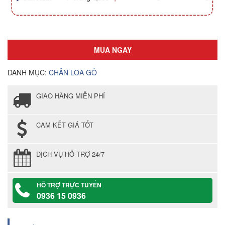
MUA NGAY
DANH MỤC:
CHÂN LOA GỖ
GIAO HÀNG MIỄN PHÍ
CAM KẾT GIÁ TỐT
DỊCH VỤ HỖ TRỢ 24/7
HỖ TRỢ TRỰC TUYẾN
0936 15 0936