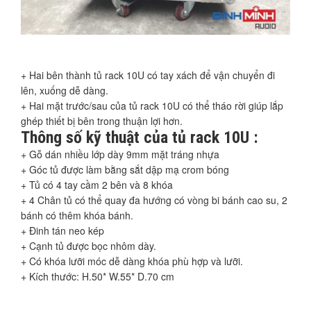
+ Hai bên thành tủ rack 10U có tay xách để vận chuyển đi
lên, xuống dễ dàng.
+ Hai mặt trước/sau của tủ rack 10U có thể tháo rời giúp lắp
ghép thiết bị bên trong thuận lợi hơn.
Thông số kỹ thuật của tủ rack 10U :
+ Gỗ dán nhiều lớp dày 9mm mặt tráng nhựa
+ Góc tủ được làm bằng sắt dập mạ crom bóng
+ Tủ có 4 tay cầm 2 bên và 8 khóa
+ 4 Chân tủ có thể quay đa hướng có vòng bi bánh cao su, 2
bánh có thêm khóa bánh.
+ Đinh tán neo kép
+ Cạnh tủ được bọc nhôm dày.
+ Có khóa lưỡi móc dễ dàng khóa phù hợp và lưỡi.
+ Kích thước: H.50* W.55* D.70 cm