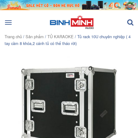
Toggle
navigation
Trang chủ
/
Sản phẩm
/
TỦ KARAOKE
/ Tủ rack 10U chuyên nghiệp ( 4
tay cầm 8 khóa,2 cánh tủ có thể tháo rời)