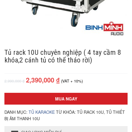
Tủ rack 10U chuyên nghiệp ( 4 tay cầm 8
khóa,2 cánh tủ có thể tháo rời)
2,390,000
₫
2,990,000
₫
(VAT + 10%)
MUA NGAY
DANH MỤC:
TỦ KARAOKE
TỪ KHÓA:
TỦ RACK 10U
,
TỦ THIẾT
BỊ ÂM THANH 10U