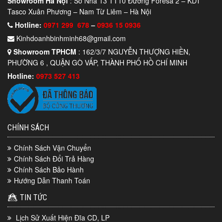
Showroom Hà Nội
: Số Nhà 13 TT10 Đường Foresa 2 – KDT
Tasco Xuân Phương – Nam Từ Liêm – Hà Nội
Hotline:
0971 299 678
–
0936 15 0936
Kinhdoanhbinhminh68@gmail.com
Showroom TPHCM
: 162/3/7 NGUYỄN THƯỢNG HIỀN,
PHƯỜNG 6 , QUẬN GÒ VẤP, THÀNH PHỐ HỒ CHÍ MINH
Hotline:
0973 527 413
CHÍNH SÁCH
Chính Sách Vận Chuyển
Chính Sách Đổi Trả Hàng
Chính Sách Bảo Hành
Hướng Dẫn Thanh Toán
TIN TỨC
Lịch Sử Xuất Hiện Đĩa CD, LP