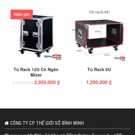
Giảm giá!
Tủ Rack 12U Có Ngăn
Tủ Rack 6U
Mixer
2,950,000
₫
1,200,000
₫
3,390,000
₫
CÔNG TY CP THẾ GIỚI SỐ BÌNH MINH