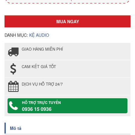
MUA NGAY
DANH MỤC:
KỆ AUDIO
GIAO HÀNG MIỄN PHÍ
CAM KẾT GIÁ TỐT
DỊCH VỤ HỖ TRỢ 24/7
HỖ TRỢ TRỰC TUYẾN
0936 15 0936
Mô tả