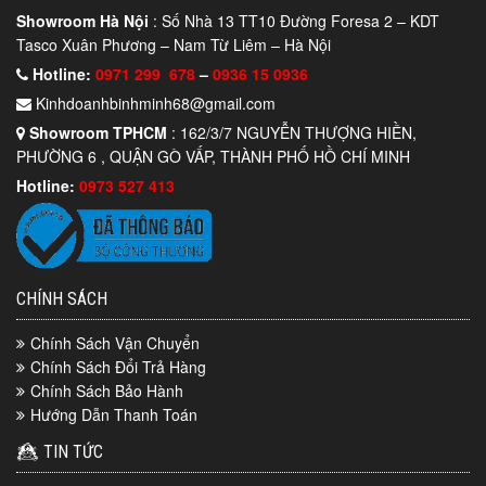
Showroom Hà Nội
: Số Nhà 13 TT10 Đường Foresa 2 – KDT
Tasco Xuân Phương – Nam Từ Liêm – Hà Nội
Hotline:
0971 299 678
–
0936 15 0936
Kinhdoanhbinhminh68@gmail.com
Showroom TPHCM
: 162/3/7 NGUYỄN THƯỢNG HIỀN,
PHƯỜNG 6 , QUẬN GÒ VẤP, THÀNH PHỐ HỒ CHÍ MINH
Hotline:
0973 527 413
CHÍNH SÁCH
Chính Sách Vận Chuyển
Chính Sách Đổi Trả Hàng
Chính Sách Bảo Hành
Hướng Dẫn Thanh Toán
TIN TỨC